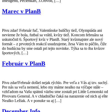
Inteligenti, Pečienkári, 3.Obvod, […]
Marec v PlanB
Pivu zdar! Február fuč, Valentínske balíčky tiež, Olympiáda ani
nevieme že bola, futbal sa vrátil, kvízy tiež. Koncom februára sa
uskutočnil 6. Športový kvíz v PlanB. Starý kvízmajster ale nový
formát – z prvotných reakcií usudzujeme, žesa Vám to páčilo, čiže
do budúcna by sme ostali pri tejto novinke. Týka sa to iba kvízov
športových, […]
Február v PlanB
Pivu zdar!Február došiel nejak rýchlo. Pre veľa z Vás aj tzv. suchý.
Pre nás sa veľa nemení, lebo my máme nealko na výčape stále –
vzhľadom na Vašu spätnú väzbu sme zostali pri Little Lemonski od
Pivovaru General. A v chladničke čaká na narazenie od nich aj ešte
Nealko Ležiak. A v ponuke su aj […]
December Info