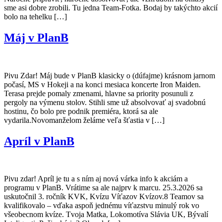
sme asi dobre zrobili. Tu jedna Team-Fotka. Bodaj by takýchto akcií
bolo na tehelku […]
Máj v PlanB
Pivu Zdar! Máj bude v PlanB klasicky o (dúfajme) krásnom jarnom
počasí, MS v Hokeji a na konci mesiaca koncerte Iron Maiden.
Terasa prejde pomaly zmenami, hlavne sa priority posunuli z
pergoly na výmenu stolov. Stihli sme už absolvovať aj svadobnú
hostinu, čo bolo pre podnik premiéra, ktorá sa ale
vydarila.Novomanželom želáme veľa šťastia v […]
Apríl v PlanB
Pivu zdar! Apríl je tu a s ním aj nová várka info k akciám a
programu v PlanB. Vrátime sa ale najprv k marcu. 25.3.2026 sa
uskutočnil 3. ročník KVK, Kvízu Víťazov Kvízov.8 Teamov sa
kvalifikovalo – vďaka aspoň jednému víťazstvu minulý rok vo
všeobecnom kvíze. Tvoja Matka, Lokomotíva Slávia UK, Bývalí