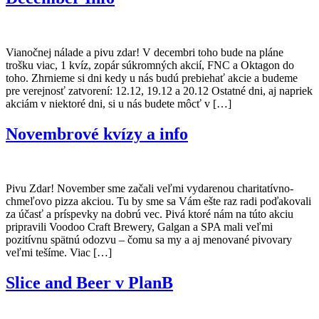
Vianočnej nálade a pivu zdar! V decembri toho bude na pláne
trošku viac, 1 kvíz, zopár súkromných akcií, FNC a Oktagon do
toho. Zhrnieme si dni kedy u nás budú prebiehať akcie a budeme
pre verejnosť zatvorení: 12.12, 19.12 a 20.12 Ostatné dni, aj napriek
akciám v niektoré dni, si u nás budete môcť v […]
Novembrové kvízy a info
Pivu Zdar! November sme začali veľmi vydarenou charitatívno-
chmeľovo pizza akciou. Tu by sme sa Vám ešte raz radi poďakovali
za účasť a príspevky na dobrú vec. Pivá ktoré nám na túto akciu
pripravili Voodoo Craft Brewery, Galgan a SPA mali veľmi
pozitívnu spätnú odozvu – čomu sa my a aj menované pivovary
veľmi tešíme. Viac […]
Slice and Beer v PlanB