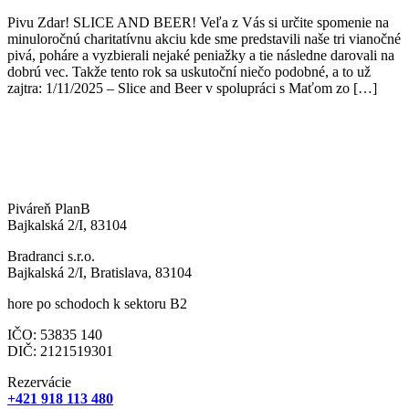
Pivu Zdar! SLICE AND BEER! Veľa z Vás si určite spomenie na
minuloročnú charitatívnu akciu kde sme predstavili naše tri vianočné
pivá, poháre a vyzbierali nejaké peniažky a tie následne darovali na
dobrú vec. Takže tento rok sa uskutoční niečo podobné, a to už
zajtra: 1/11/2025 – Slice and Beer v spolupráci s Maťom zo […]
Piváreň PlanB
Bajkalská 2/I, 83104
Bradranci s.r.o.
Bajkalská 2/I, Bratislava, 83104
hore po schodoch k sektoru B2
IČO: 53835 140
DIČ: 2121519301
Rezervácie
+421 918 113 480